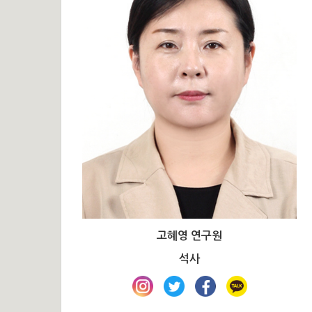
고혜영 연구원
석사