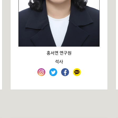
홍서연 연구원
석사