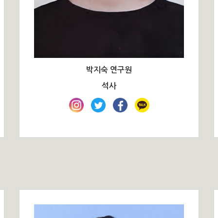
박지숙 연구원
석사