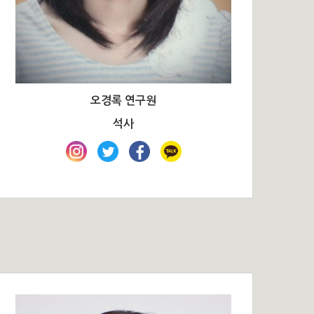
오경록 연구원
석사